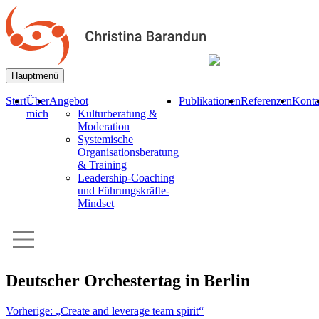
Hauptmenü
Start
Über
Angebot
Publikationen
Referenzen
Konta
mich
Kulturberatung &
Moderation
Systemische
Organisationsberatung
& Training
Leadership-Coaching
und Führungskräfte-
Mindset
Deutscher Orchestertag in Berlin
Beitrags-
Vorherige:
„Create and leverage team spirit“