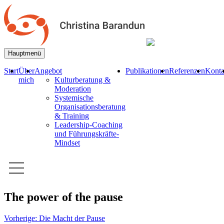
Hauptmenü
Start
Über
Angebot
Publikationen
Referenzen
Konta
mich
Kulturberatung &
Moderation
Systemische
Organisationsberatung
& Training
Leadership-Coaching
und Führungskräfte-
Mindset
The power of the pause
Beitrags-
Vorherige:
Die Macht der Pause